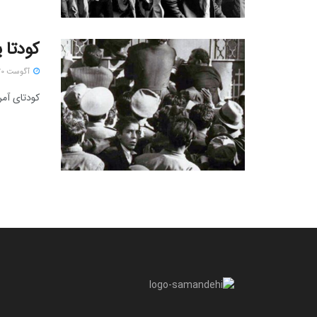
کودتا ی
آگوست 20, 2018
کودتای آمریکایی 28 مرداد 1332، علیه نخست‌وزیر مصدق، نقطه عطف مهمی د